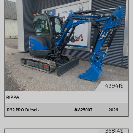
43941$
RIPPA
R32 PRO Diésel-
825007
2026
36814$