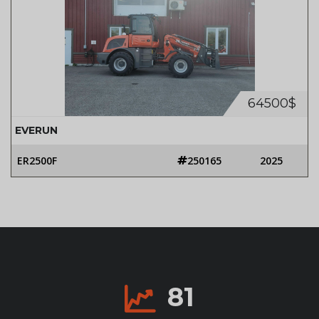
64500$
EVERUN
ER2500F
250165
2025
81