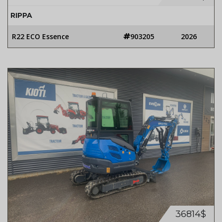
RIPPA
R22 ECO Essence
903205
2026
36814$