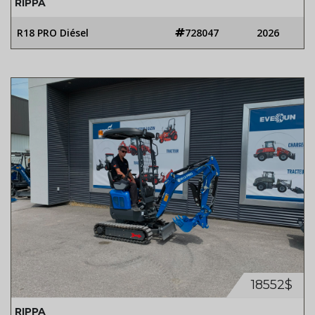
RIPPA
R18 PRO Diésel
728047
2026
18552$
RIPPA