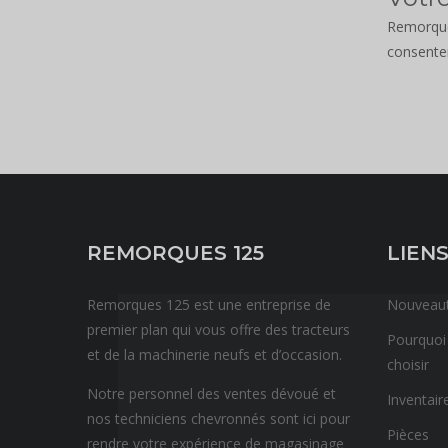
Remorques
consent
REMORQUES 125
LIENS
Remorques 125 est une entreprise de
Nouveau
premier plan qui vous offre des tracteurs
Pourquoi
et de la machinerie neufs et d’occasion.
choisir
Notre personnel des ventes dévoué et
Inventair
nos techniciens chevronnés sont ici pour
Pièces
rendre votre expérience de magasinage