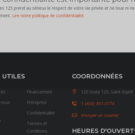
 125 prend au sérieux le respect de votre vie privée et ne loue ni n
ement.
Lire notre politique de confidentialité
.
 UTILES
COORDONNÉES
tés
Financement
125 route 125, Saint-Esprit
 nous
Entreprise
1 (450) 397-0774
Confidentialité
Envoyer un courriel
e
Termes et
HEURES D'OUVER
Conditions