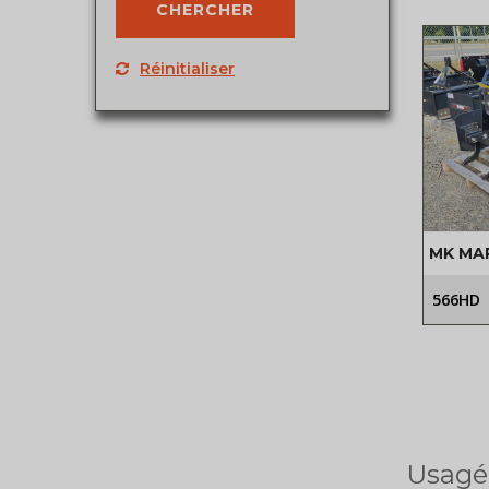
Réinitialiser
MK MA
566HD
Usagé