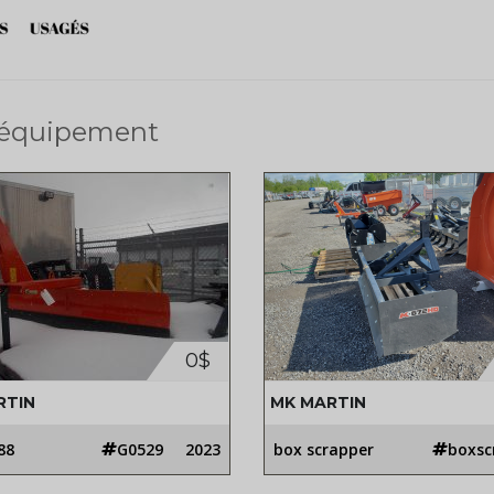
 équipement
0$
RTIN
MK MARTIN
88
G0529
2023
box scrapper
boxsc