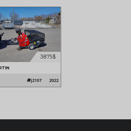
3875$
RTIN
j2107
2022