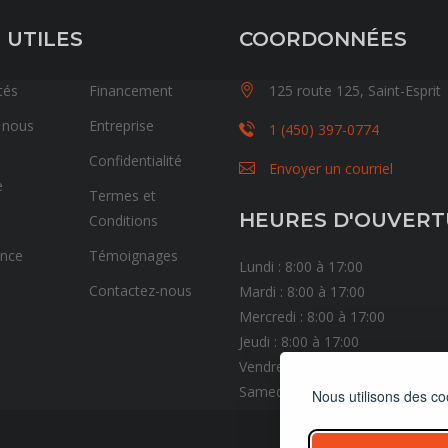
 UTILES
COORDONNÉES
tés
Financement
125 route 125, Saint-Esprit
 nous
Entreprise
1 (450) 397-0774
Confidentialité
Envoyer un courriel
e
Termes et
HEURES D'OUVER
Conditions
ance
Témoignages
Lundi : 8:00 à 17:00
Contactez-nous
Mardi : 8:00 à 17:00
Mercredi : 8:00 à 17:00
Jeudi : 8:00 à 17:00
Vendredi : 8:00 à 17:00
Samedi : Fermé
Nous utilisons des co