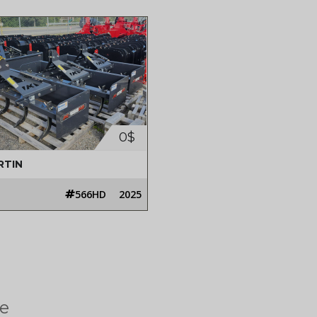
0$
RTIN
566HD
2025
e