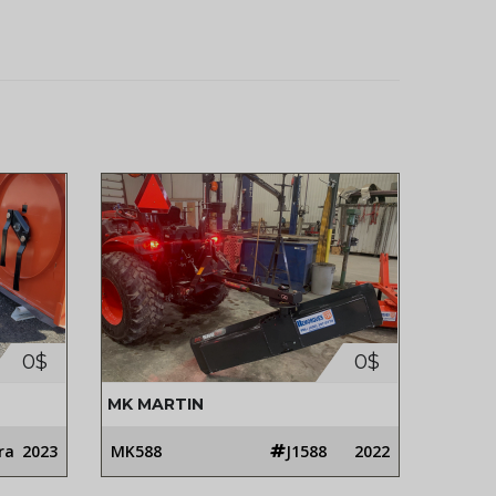
0$
0$
MK MARTIN
ra
2023
MK588
J1588
2022