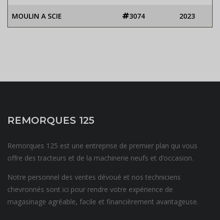
MOULIN A SCIE
3074
2023
REMORQUES 125
Remorques 125 est une entreprise de premier plan qui vous
offre des tracteurs et de la machinerie neufs et d’occasion.
Notre personnel des ventes dévoué et nos techniciens
chevronnés sont ici pour rendre votre expérience de
magasinage agréable, facile et financièrement avantageuse.