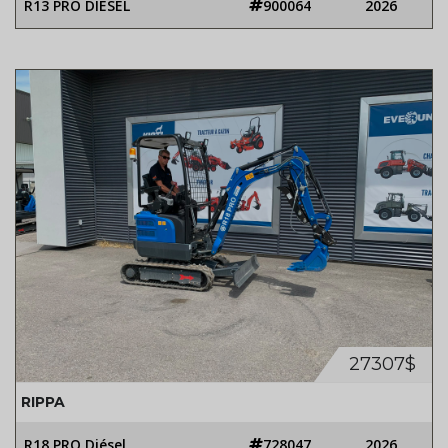
R13 PRO DIÉSEL
900064
2026
27307$
RIPPA
R18 PRO Diésel
728047
2026