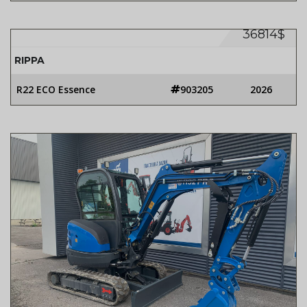
36814$
RIPPA
R22 ECO Essence
903205
2026