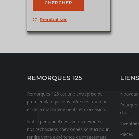
Réinitialiser
REMORQUES 125
LIENS
Remorques 125 est une entreprise de
Nouveau
premier plan qui vous offre des tracteurs
Pourquoi
et de la machinerie neufs et d’occasion.
choisir
Notre personnel des ventes dévoué et
Inventair
nos techniciens chevronnés sont ici pour
Pièces
rendre votre expérience de magasinage