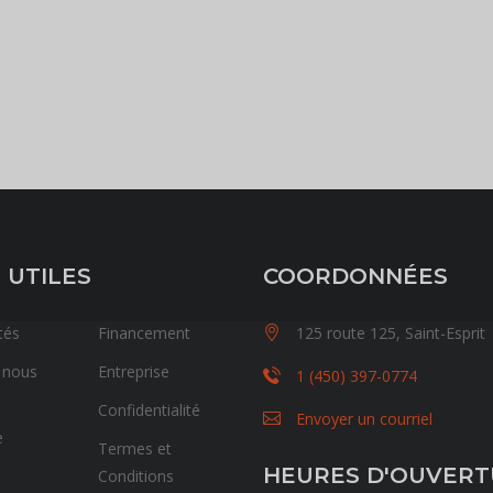
 UTILES
COORDONNÉES
tés
Financement
125 route 125, Saint-Esprit
 nous
Entreprise
1 (450) 397-0774
Confidentialité
Envoyer un courriel
e
Termes et
HEURES D'OUVER
Conditions