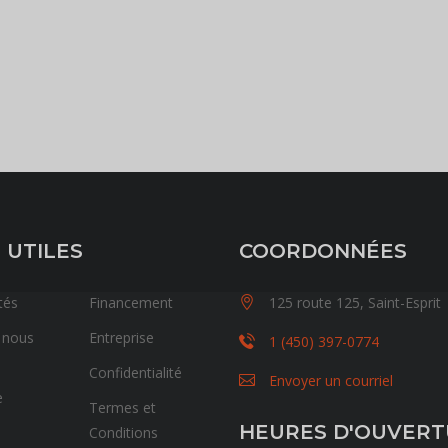
 UTILES
COORDONNÉES
tés
Financement
125 route 125, Saint-Esprit
 nous
Entreprise
1 (450) 397-0774
Confidentialité
Envoyer un courriel
e
Termes et
HEURES D'OUVER
Conditions