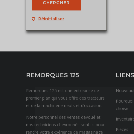
Réinitialiser
REMORQUES 125
LIENS
Remorques 125 est une entreprise de
Nouveau
premier plan qui vous offre des tracteurs
Pourquoi
et de la machinerie neufs et d’occasion.
choisir
Notre personnel des ventes dévoué et
Inventair
nos techniciens chevronnés sont ici pour
Pièces
rendre votre expérience de magasinage