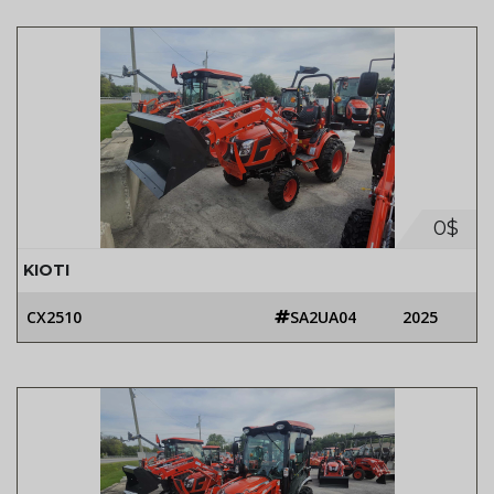
0$
KIOTI
CX2510
SA2UA04
2025