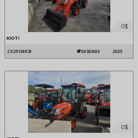
0$
KIOTI
CX2510HCB
SX3DA03
2025
0$