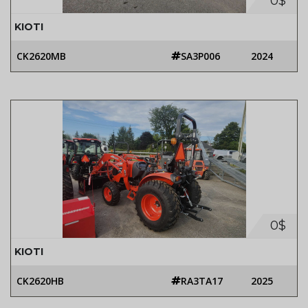
0$
KIOTI
CK2620MB
SA3P006
2024
0$
KIOTI
CK2620HB
RA3TA17
2025