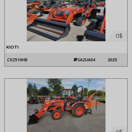
0$
KIOTI
CX2510HB
SA2UA04
2025