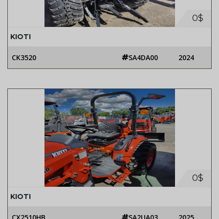
0$
KIOTI
CK3520
SA4DA00
2024
0$
KIOTI
CX2510HB
SA2UA03
2025