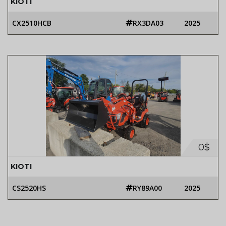
KIOTI
CX2510HCB
RX3DA03
2025
0$
KIOTI
CS2520HS
RY89A00
2025