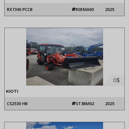
RX7340 PCCB
R0EMA00
2025
0$
KIOTI
CS2530 HB
ST3BM02
2025