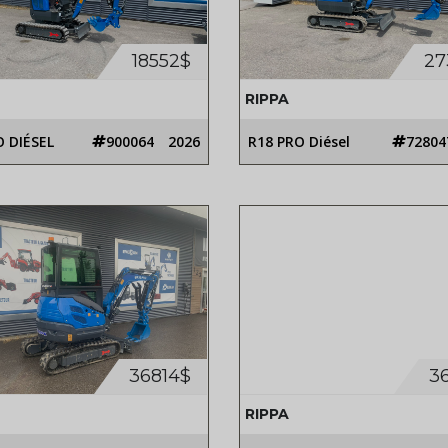
18552$
27
RIPPA
O DIÉSEL
900064
2026
R18 PRO Diésel
72804
36814$
3
RIPPA