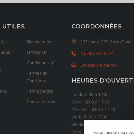
 UTILES
COORDONNÉES
tés
Financement
125 route 125, Saint-Esprit
 nous
Entreprise
1 (450) 397-0774
Confidentialité
Envoyer un courriel
e
Termes et
HEURES D'OUVER
Conditions
ance
Témoignages
Lundi : 8:00 à 17:00
Contactez-nous
Mardi : 8:00 à 17:00
Mercredi : 8:00 à 17:00
Jeudi : 8:00 à 17:00
Vendredi : 8:00 à 17:00
Samedi : Fermé
Nous utilisons des co