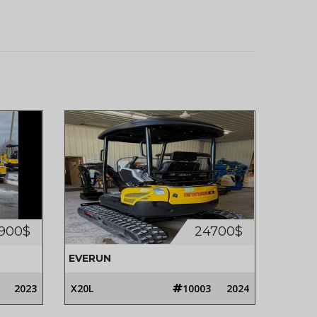
900$
24700$
EVERUN
2023
X20L
10003
2024