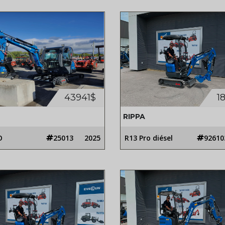
43941$
1
RIPPA
O
25013
2025
R13 Pro diésel
92610