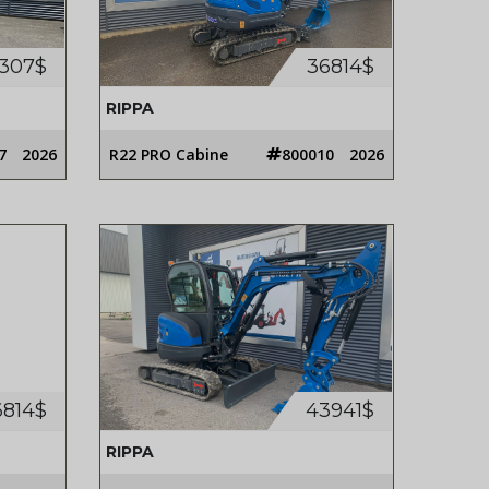
307$
36814$
RIPPA
7
2026
R22 PRO Cabine
800010
2026
6814$
43941$
RIPPA