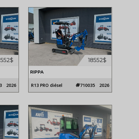
8552$
18552$
RIPPA
3
2026
R13 PRO diésel
710035
2026