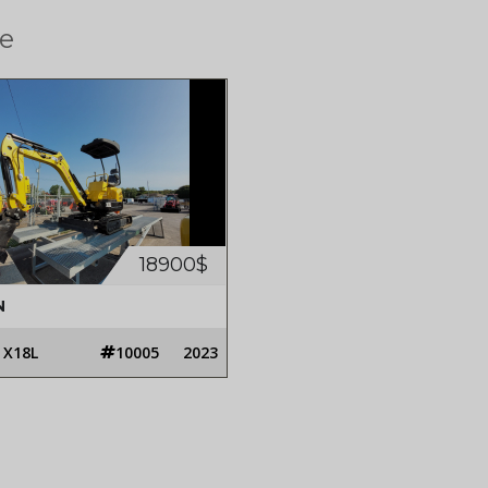
e
18900$
N
 X18L
10005
2023