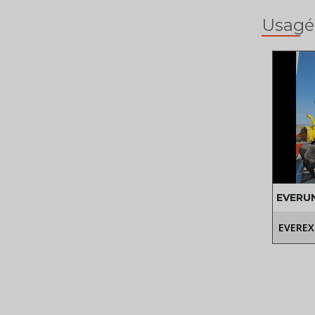
Usagé
EVERU
EVEREX