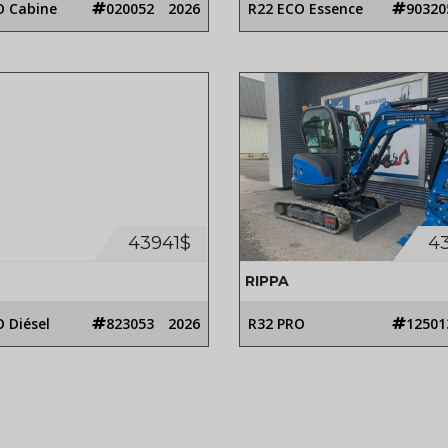
O Cabine
020052
2026
R22 ECO Essence
90320
43941$
4
RIPPA
 Diésel
823053
2026
R32 PRO
12501