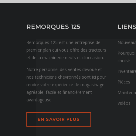
REMORQUES 125
LIENS
Remorques 125 est une entreprise de
Nouveau
premier plan qui vous offre des tracteurs
Pourquoi
et de la machinerie neufs et d’occasion.
choisir
Notre personnel des ventes dévoué et
Inventair
nos techniciens chevronnés sont ici pour
Pièces
rendre votre expérience de magasinage
agréable, facile et financièrement
Mainten
avantageuse.
Vidéos
EN SAVOIR PLUS