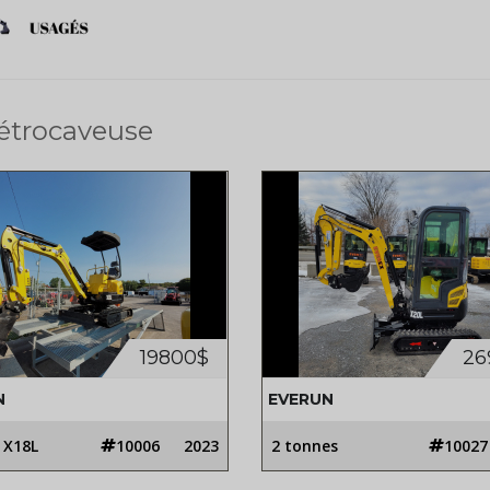
rétrocaveuse
19800$
26
N
EVERUN
 X18L
10006
2023
2 tonnes
10027