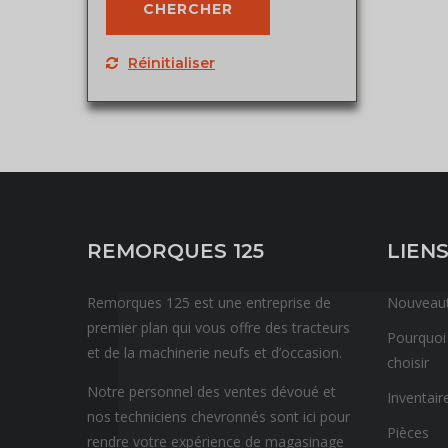
Réinitialiser
REMORQUES 125
LIENS
Remorques 125 est une entreprise de
Nouveau
premier plan qui vous offre des tracteurs
Pourquoi
et de la machinerie neufs et d’occasion.
choisir
Notre personnel des ventes dévoué et
Inventair
nos techniciens chevronnés sont ici pour
Pièces
rendre votre expérience de magasinage