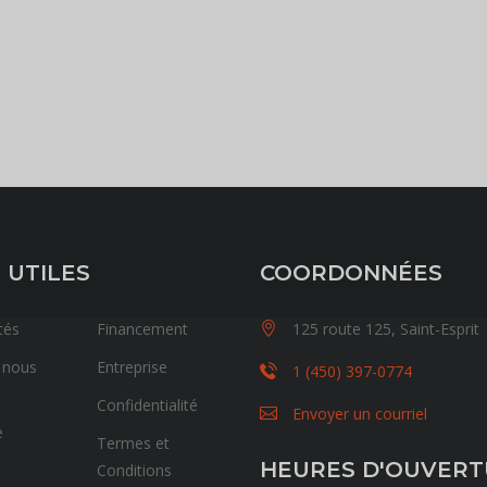
 UTILES
COORDONNÉES
tés
Financement
125 route 125, Saint-Esprit
 nous
Entreprise
1 (450) 397-0774
Confidentialité
Envoyer un courriel
e
Termes et
HEURES D'OUVER
Conditions