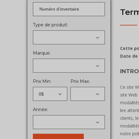
Term
Type de produit:
Cette po
Marque:
Date de 
INTR
Prix Min:
Prix Max:
Ce site W
0$
site Web 
modalités
Année:
lire atte
clients, 
modalités
notre pol