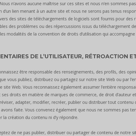
 Nous n’avons aucune maîtrise sur ces sites et nous n’en sommes pas
tion d’un lien menant à un autre site et nous ne serons pas tenus resp
 vers des sites de téléchargements de logiciels sont fournis pour d
les des problèmes ou des répercussions issus du téléchargement de logi
les modalités de la convention de droits d’utilisation qui accompagne le l
NTAIRES DE L’UTILISATEUR, RÉTROACTION E
nnaissez être responsable des renseignements, des profils, des opi
ue vous publiez, distribuez ou partagez sur notre site Web ou par l’entr
e site Web. Vous reconnaissez également assumer l’entière responsa
et ses droits en matière de marques de commerce, de droit d’auteur et
éviser, adapter, modifier, recréer, publier ou distribuer tout conten
avons faite. Vous convenez également que nous ne sommes pas tenus 
 la création du contenu ni d’y répondre.
ptez de ne pas publier, distribuer ou partager de contenu de notre sit