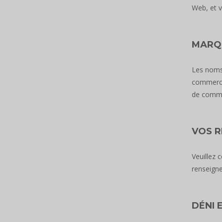
Web, et v
MARQ
Les noms 
commerce 
de commer
VOS 
Veuillez 
renseign
DÉNI 