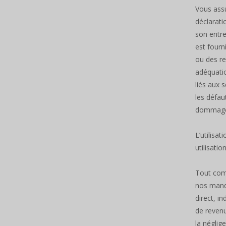
Vous assu
déclarati
son entre
est fourn
ou des re
adéquatio
liés aux 
les défau
dommage
L’utilisa
utilisati
Tout com
nos manda
direct, i
de revenu
la néglig