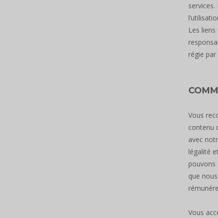
services.
l’utilisa
Les liens
responsab
régie par 
COMME
Vous reco
contenu q
avec notr
légalité 
pouvons r
que nous 
rémunérer
Vous acce