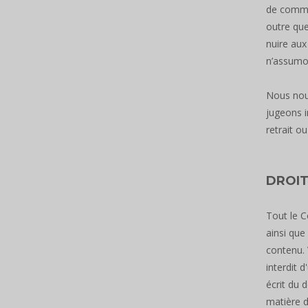
de commer
outre que 
nuire aux
n’assumon
Nous nous
jugeons i
retrait o
DROIT
Tout le C
ainsi que
contenu. 
interdit 
écrit du 
matière d