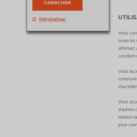
UTILI
Réinitialiser
Vous conv
toute loi
affirmez 
conclure 
Vous acce
contrevie
d’accéder
Vous acce
d’autres
mettre ra
pour comm