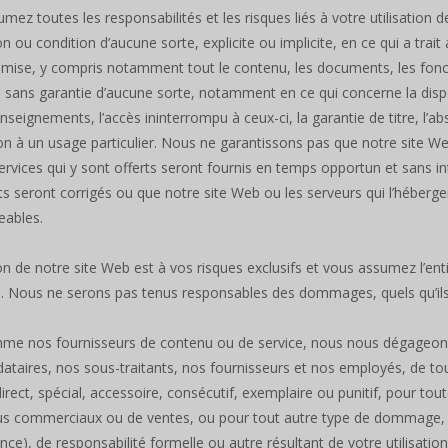
mez toutes les responsabilités et les risques liés à votre utilisation de
on ou condition d’aucune sorte, explicite ou implicite, en ce qui a tr
mise, y compris notamment tout le contenu, les documents, les foncti
i sans garantie d’aucune sorte, notamment en ce qui concerne la disponibi
nseignements, l’accès ininterrompu à ceux-ci, la garantie de titre, l’
n à un usage particulier. Nous ne garantissons pas que notre site 
services qui y sont offerts seront fournis en temps opportun et sans in
ts seront corrigés ou que notre site Web ou les serveurs qui l’héberg
ables.
tion de notre site Web est à vos risques exclusifs et vous assumez l’en
on. Nous ne serons pas tenus responsables des dommages, quels qu’ils so
me nos fournisseurs de contenu ou de service, nous nous dégageons
taires, nos sous-traitants, nos fournisseurs et nos employés, de to
ndirect, spécial, accessoire, consécutif, exemplaire ou punitif, pour tou
s commerciaux ou de ventes, ou pour tout autre type de dommage, en 
ence), de responsabilité formelle ou autre résultant de votre utilisation 