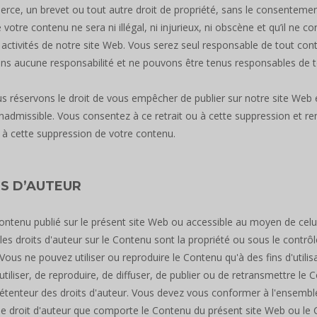
ce, un brevet ou tout autre droit de propriété, sans le consentement
votre contenu ne sera ni illégal, ni injurieux, ni obscène et qu’il ne co
 activités de notre site Web. Vous serez seul responsable de tout co
s aucune responsabilité et ne pouvons être tenus responsables de to
 réservons le droit de vous empêcher de publier sur notre site Web 
nadmissible. Vous consentez à ce retrait ou à cette suppression et re
u à cette suppression de votre contenu.
S D’AUTEUR
ontenu publié sur le présent site Web ou accessible au moyen de celui
 les droits d'auteur sur le Contenu sont la propriété ou sous le contrô
Vous ne pouvez utiliser ou reproduire le Contenu qu'à des fins d'utili
d'utiliser, de reproduire, de diffuser, de publier ou de retransmettre l
détenteur des droits d'auteur. Vous devez vous conformer à l'ensemble
e droit d'auteur que comporte le Contenu du présent site Web ou le