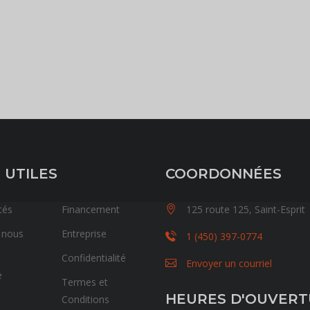
 UTILES
COORDONNÉES
tés
Financement
125 route 125, Saint-Esprit
 nous
Entreprise
1 (450) 397-0774
Confidentialité
Envoyer un courriel
e
Termes et
HEURES D'OUVER
Conditions