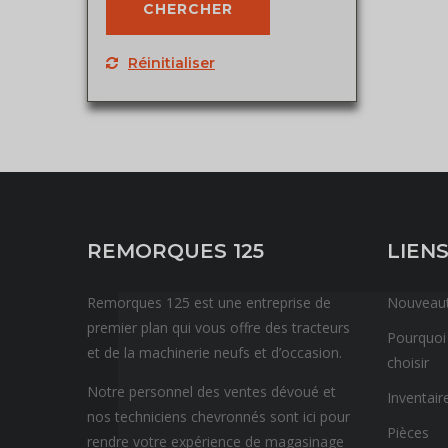
Réinitialiser
REMORQUES 125
LIENS
Remorques 125 est une entreprise de
Nouveau
premier plan qui vous offre des tracteurs
Pourquoi
et de la machinerie neufs et d’occasion.
choisir
Notre personnel des ventes dévoué et
Inventair
nos techniciens chevronnés sont ici pour
Pièces
rendre votre expérience de magasinage